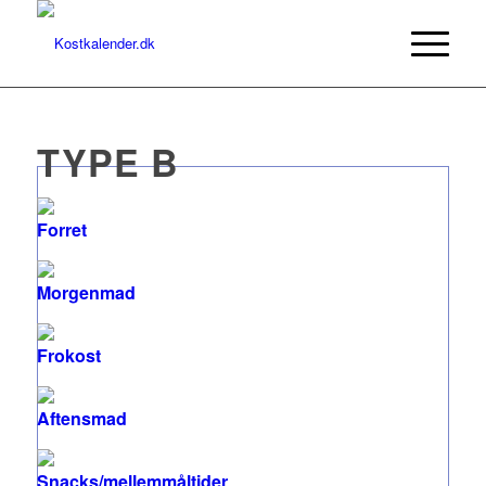
TYPE B
Forret
Morgenmad
Frokost
Aftensmad
Snacks/mellemmåltider