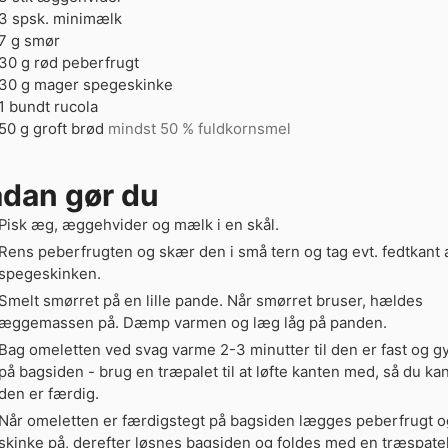
3
spsk.
minimælk
7
g
smør
30
g
rød peberfrugt
30
g
mager spegeskinke
1
bundt
rucola
50
g
groft brød
mindst 50 % fuldkornsmel
dan gør du
Pisk æg, æggehvider og mælk i en skål.
Rens peberfrugten og skær den i små tern og tag evt. fedtkant 
spegeskinken.
Smelt smørret på en lille pande. Når smørret bruser, hældes
æggemassen på. Dæmp varmen og læg låg på panden.
Bag omeletten ved svag varme 2-3 minutter til den er fast og g
på bagsiden - brug en træpalet til at løfte kanten med, så du ka
den er færdig.
Når omeletten er færdigstegt på bagsiden lægges peberfrugt o
skinke på, derefter løsnes bagsiden og foldes med en træspatel