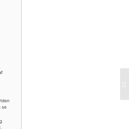
af
ylden
n se
g
,