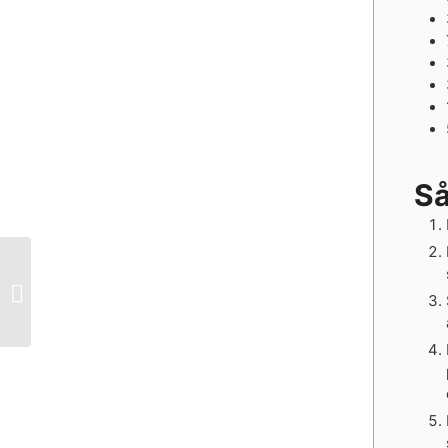
Så
Knækbrød med ost
tomat