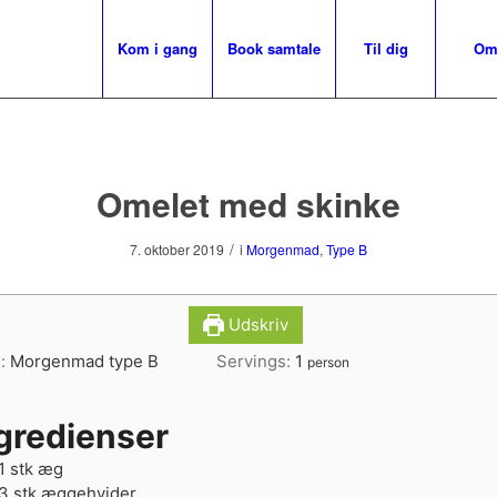
Kom i gang
Book samtale
Til dig
O
Omelet med skinke
melet med skinke - B
/
7. oktober 2019
i
Morgenmad
,
Type B
Udskriv
e:
Morgenmad type B
Servings:
1
person
gredienser
1
stk
æg
3
stk
æggehvider