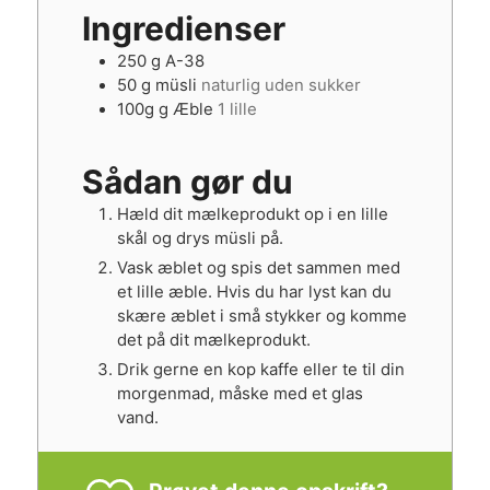
Ingredienser
250
g
A-38
50
g
müsli
naturlig uden sukker
100g
g
Æble
1 lille
Sådan gør du
Hæld dit mælkeprodukt op i en lille
skål og drys müsli på.
Vask æblet og spis det sammen med
et lille æble. Hvis du har lyst kan du
skære æblet i små stykker og komme
det på dit mælkeprodukt.
Drik gerne en kop kaffe eller te til din
morgenmad, måske med et glas
vand.