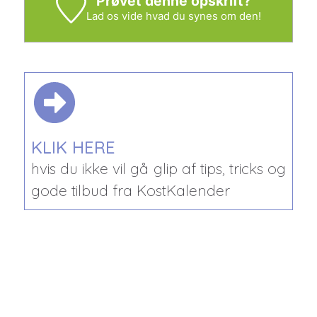
Prøvet denne opskrift?
Lad os vide
hvad du synes om den!
KLIK HERE
hvis du ikke vil gå glip af tips, tricks og
gode tilbud fra KostKalender