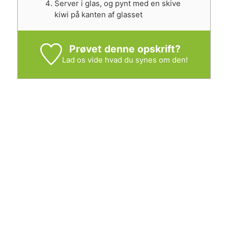
Server i glas, og pynt med en skive
kiwi på kanten af glasset
Prøvet denne opskrift?
Lad os vide
hvad du synes om den!
KLIK HERE
hvis du ikke vil gå glip af tips, tricks og
gode tilbud fra KostKalender