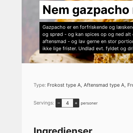
Nem gazpacho m
Gazpacho er en forfriskende og læsken
og sprød - og kan spices op og ned alt 
aftensmad - og lav gerne en stor portio
ikke lige frister. Undlad evt. fyldet og d
Type:
Frokost type A, Aftensmad type A, Fr
Servings:
–
+
personer
Ingredienser