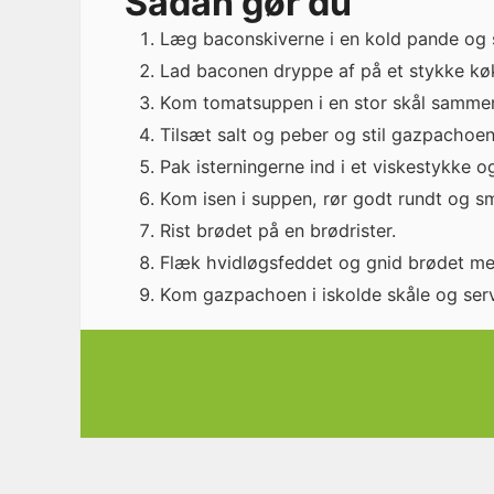
Sådan gør du
Læg baconskiverne i en kold pande og s
Lad baconen dryppe af på et stykke køk
Kom tomatsuppen i en stor skål sammen 
Tilsæt salt og peber og stil gazpachoen 
Pak isterningerne ind i et viskestykke 
Kom isen i suppen, rør godt rundt og sm
Rist brødet på en brødrister.
Flæk hvidløgsfeddet og gnid brødet me
Kom gazpachoen i iskolde skåle og ser