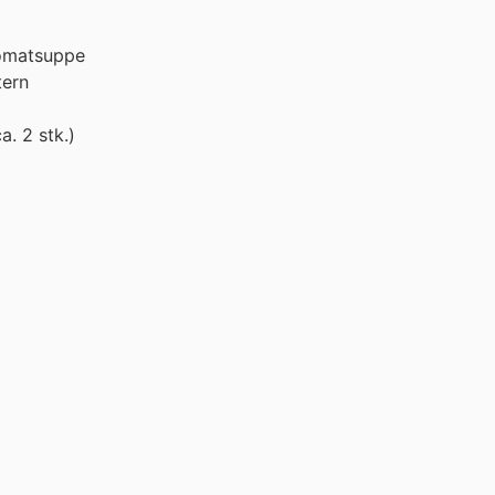
Tomatsuppe
tern
a. 2 stk.)