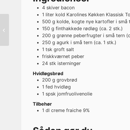
4
skiver
bacon
1
liter
kold Karolines Køkken Klassisk 
500
g
kolde, kogte nye kartofler i små 
Kartoffelsalat med
150
g
finthakkede rødløg (ca. 2 stk.)
rygeostcreme
200
g
grønne peberfrugter i små tern (c
250
g
agurk i små tern (ca. 1 stk.)
1
tsk
groft salt
friskkværnet peber
24
stk
isterninger
Hvidløgsbrød
200
g
grovbrød
1
fed
hvidløg
1
spsk
jomfruolivenolie
Tilbehør
1
dl
creme fraiche 9%