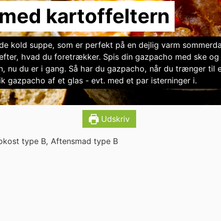
ed kartoffeltern
de kold suppe, som er perfekt på en dejlig varm sommerda
efter, hvad du foretrækker. Spis din gazpacho med ske og gr
n, nu du er i gang. Så har du gazpacho, når du trænger til 
rik gazpacho af et glas - evt. med et par isterninger i.
Udskriv
okost type B, Aftensmad type B