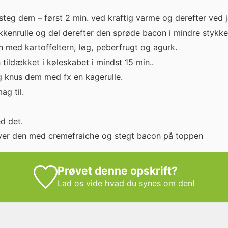
teg dem – først 2 min. ved kraftig varme og derefter ved 
kenrulle og del derefter den sprøde bacon i mindre stykke
med kartoffeltern, løg, peberfrugt og agurk.
tildækket i køleskabet i mindst 15 min..
og knus dem med fx en kagerulle.
ag til.
d det.
ver den med cremefraiche og stegt bacon på toppen
Prøvet denne opskrift?
Lad os vide
hvad du synes om den!